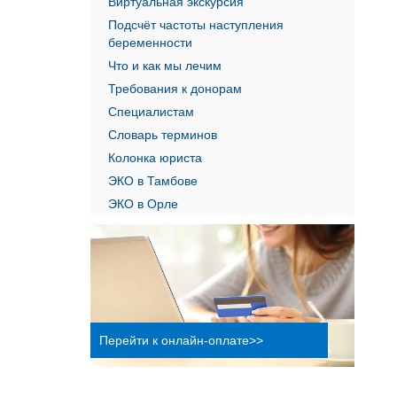
Виртуальная экскурсия
Пренатальная диагностика
Подсчёт частоты наступления
Профилактика невынашивания
беременности
беременности
Что и как мы лечим
Ведение многоплодной
Требования к донорам
беременности
Специалистам
Обменные карты
Словарь терминов
КТГ плода при беременности
Колонка юриста
(кардиотокография)
ЭКО в Тамбове
Ведение беременности
ЭКО в Орле
Перейти к онлайн-оплате>>