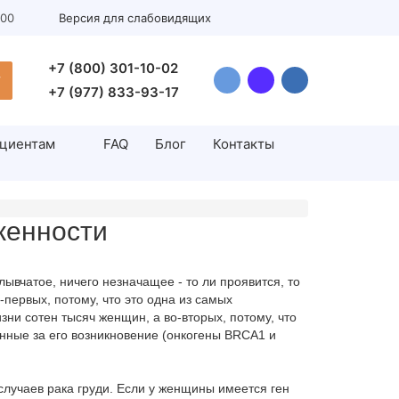
:00
Версия для слабовидящих
+7 (800) 301-10-02
У
+7 (977) 833-93-17
циентам
FAQ
Блог
Контакты
Инсеминация
женности
н
Искусственная инсеминация
н
Андрология
лывчатое, ничего незначащее - то ли проявится, то
первых, потому, что это одна из самых
Цистоскопия
ни сотен тысяч женщин, а во-вторых, потому, что
енные за его возникновение (онкогены BRCA1 и
Лечение варикоцеле у мужчин
Водянка яичка (гидроцеле)
случаев рака груди. Если у женщины имеется ген
Операция циркумцизио