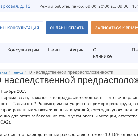
Парковая, д. 12
Режим работы: пн-сб: 09:00-20:00 вс: 09:00—18
ЙН-КОНСУЛЬТАЦИЯ
ОНЛАЙН-ОПЛАТА
ЗАПИСАТЬСЯ К ВРАЧ
Консультации
Цены
Акции
О
Па
клинике
О наследственной предрасположенности
дование мужчины
Лечение бесплодия
вная
Генкод
 наследственной предрасполо
льтация врача-андролога
Лечение бесплодия у женщи
 Ноябрь 2019
з спермограммы
Лечение бесплодия у мужчи
 первый взгляд кажется, что предрасположенность - это нечто расп
ест
Тератозооспермия
 нет… Так ли это? Рассмотрим ситуацию на примере рака груди, во-
спространенных злокачественных опухолей, ежегодно уносящая жиз
редстательной железы для
Азооспермия
енно для этого заболевания точно установлены мутации, ответств
CA2).
ВРТ-диагностика
остика мужского бесплодия
итается, что наследственный рак составляет около 10-15% от всех 
ВРТ (вспомогательные