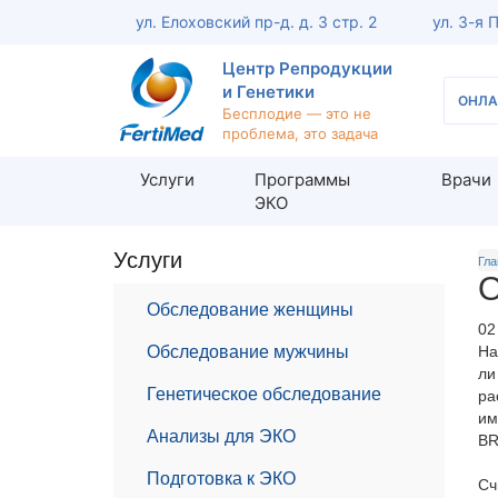
ул. Елоховский пр-д. д. 3 стр. 2
ул. 3-я 
Центр Репродукции
и Генетики
ОНЛА
Бесплодие — это не
проблема, это задача
Услуги
Программы
Врачи
ЭКО
Услуги
Обследование женщины
Обсле
Гла
О
Консультация репродуктолога
Консу
Обследование женщины
02
Кольпоскопия шейки матки
Анали
Обследование мужчины
На
Офисная гистероскопия
МАР-Т
ли
Генетическое обследование
ра
Оценка проходимости маточных
УЗИ п
им
труб (ЭХО-ГСГ)
мужчин
Анализы для ЭКО
BR
Консультация акушера-гинеколога
Диагн
Подготовка к ЭКО
Сч
Диагностика женского бесплодия