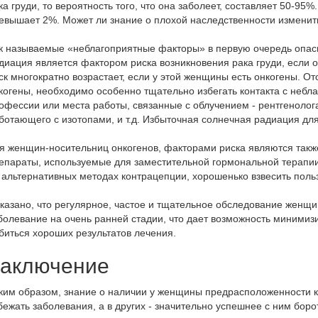
атное материнство
ка груди, то вероятность того, что она заболеет, составляет 50-95%.
репродуктивные технологии)
евышает 2%. Может ли знание о плохой наследственности изменить 
гатное материнство
Культивирование эмбрионов
к называемые «неблагоприятные факторы» в первую очередь опасн
Хетчинг эмбрионов
диация является фактором риска возникновения рака груди, если 
Отложенное материнство
ск многократно возрастает, если у этой женщины есть онкогены. 
4D УЗИ
когены, необходимо особенно тщательно избегать контакта с неб
Программы ЭКО
офессии или места работы, связанные с облучением - рентгенолога
рганов брюшной полости
ботающего с изотопами, и т.д. Избыточная солнечная радиация д
р УЗИ при беременности
ЭКО в естественном цикле
я женщин-носительниц онкогенов, факторами риска являются такж
имфатических узлов
ЭКО с донорской яйцеклетк
епараты, используемые для заместительной гормональной терапии
олочных желез
ЭКО с донорской спермой
 альтернативных методах контрацепции, хорошенько взвесить польз
очевого пузыря
ЭКО по ОМС
казано, что регулярное, частое и тщательное обследование женщи
рганов малого таза у мужчин
ЭКО для иногородних по ОМ
болевание на очень ранней стадии, что дает возможность минимиз
платно
биться хороших результатов лечения.
очек
IVM
редстательной железы
аключение
Короткий протокол ЭКО
ри беременности
ким образом, знание о наличии у женщины предрасположенности к 
Длинный протокол ЭКО
рансвагинальное органов
бежать заболевания, а в других - значительно успешнее с ним бор
таза
ЭКО с двойной стимуляцией