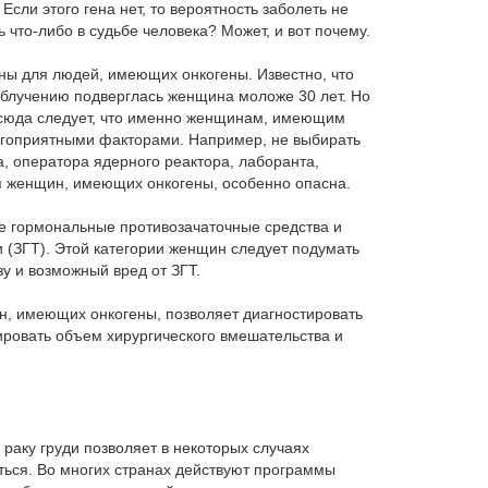
 Если этого гена нет, то вероятность заболеть не
Лечение простатита у мужчин
что-либо в судьбе человека? Может, и вот почему.
Лечение фимоза у мужчин
ы для людей, имеющих онкогены. Известно, что
Эректильная дисфункция
облучению подверглась женщина моложе 30 лет. Но
Отсюда следует, что именно женщинам, имеющим
Крипторхизм
лагоприятными факторами. Например, не выбирать
Эпидидимит
, оператора ядерного реактора, лаборанта,
ля женщин, имеющих онкогены, особенно опасна.
Орхит
Астенозооспермия
е гормональные противозачаточные средства и
ой
 (ЗГТ). Этой категории женщин следует подумать
Криопрограммы
у и возможный вред от ЗГТ.
Криоконсервация сперматозоидов
н, имеющих онкогены, позволяет диагностировать
С и
ировать объем хирургического вмешательства и
Замораживание яйцеклеток
Донорство яйцеклеток
Донорство спермы
Криоконсервация эмбрионов
раку груди позволяет в некоторых случаях
оться. Во многих странах действуют программы