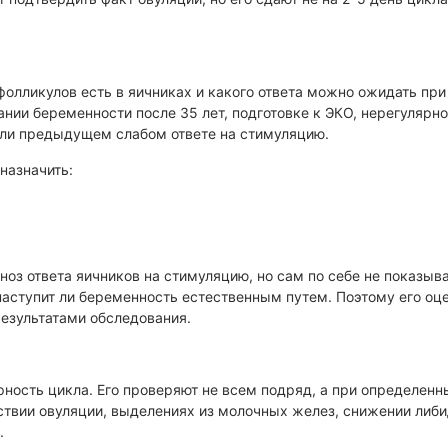
железы
фолликулов есть в яичниках и какого ответа можно ожидать при
ании беременности после 35 лет, подготовке к ЭКО, нерегулярн
или предыдущем слабом ответе на стимуляцию.
назначить:
ноз ответа яичников на стимуляцию, но сам по себе не показыв
 наступит ли беременность естественным путем. Поэтому его оц
результатами обследования.
рность цикла. Его проверяют не всем подряд, а при определенн
ствии овуляции, выделениях из молочных желез, снижении либи
.