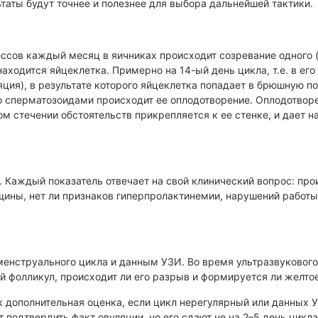
ьтаты будут точнее и полезнее для выбора дальнейшей тактики.
итовидной железы
ЭКО с минимальной стимуля
яичников
азвуковое ангиосканирование
ссов каждый месяц в яичниках происходит созревание одного 
ЭКО базовое
кулометрия
аходится яйцеклетка. Примерно на 14-ый день цикла, т.е. в его
Анализы для ЭКО
ция), в результате которого яйцеклетка попадает в брюшную по
ческое обследование
 со сперматозоидами происходит ее оплодотворение. Оплодотвор
Обследование для ЭКО
ом стечении обстоятельств прикрепляется к ее стенке, и дает н
ьтация врача-генетика
ческий анализ
Гинекологические заболе
дование на генетические
Удаление кисты влагалища
филии
 Каждый показатель отвечает на свой клинический вопрос: про
Зондирование полости матк
щины, нет ли признаков гиперпролактинемии, нарушений работы
Обследование молочной же
Удаление спирали (ВМС)
Конизация шейки матки
менструального цикла и данным УЗИ. Во время ультразвукового
Мазок на цитологию
й фолликул, происходит ли его разрыв и формируется ли желтое
Радиохирургия шейки матки
 дополнительная оценка, если цикл нерегулярный или данных 
 подтвердить факт овуляции, но его сдают не на 2–5 день цикла
Удаление кисты бартолинов