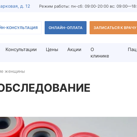
Парковая, д. 12
Режим работы: пн-сб: 09:00-20:00 вс: 09:00—18
ЙН-КОНСУЛЬТАЦИЯ
ОНЛАЙН-ОПЛАТА
ЗАПИСАТЬСЯ К ВРАЧУ
Консультации
Цены
Акции
О
Пац
клинике
ие женщины
дование мужчины
Лечение бесплодия
ОБСЛЕДОВАНИЕ
льтация врача-андролога
Лечение бесплодия у женщи
з спермограммы
Лечение бесплодия у мужчи
ест
Тератозооспермия
редстательной железы для
Азооспермия
ВРТ-диагностика
остика мужского бесплодия
ВРТ (вспомогательные