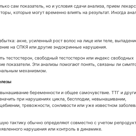
лько сам показатель, но и условия сдачи анализа, прием лекарс
кторы, которые могут временно влиять на результат. Иногда ана
збытка: акне, усиленный рост волос на лице или теле, выпадени
ение на СПКЯ или другие эндокринные нарушения.
ить тестостерон, свободный тестостерон или индекс свободных
ие показатели. Эти анализы помогают понять, связаны ли симпт
ональным механизмом.
елезы
 вынашивание беременности и общее самочувствие. ТТГ и друг
значить при нарушениях цикла, бесплодии, невынашивании,
цебиении, тревожности, сонливости или уже известном заболев
ейшую тактику обычно определяют совместно с учетом репродук
ыявленного нарушения или контроль в динамике.