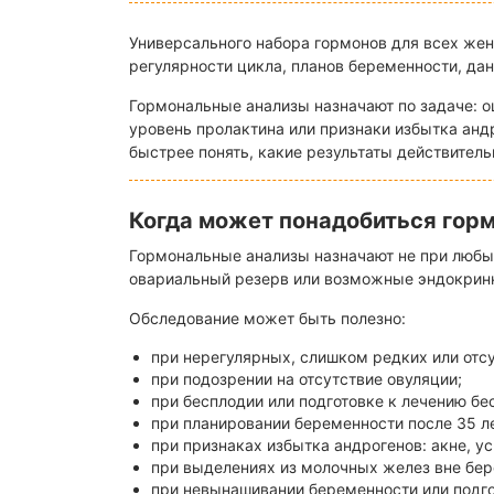
Универсального набора гормонов для всех жен
регулярности цикла, планов беременности, да
Гормональные анализы назначают по задаче: о
уровень пролактина или признаки избытка андр
быстрее понять, какие результаты действитель
Когда может понадобиться гор
Гормональные анализы назначают не при любых 
овариальный резерв или возможные эндокрин
Обследование может быть полезно:
при нерегулярных, слишком редких или от
при подозрении на отсутствие овуляции;
при бесплодии или подготовке к лечению бе
при планировании беременности после 35 л
при признаках избытка андрогенов: акне, ус
при выделениях из молочных желез вне бер
при невынашивании беременности или подго