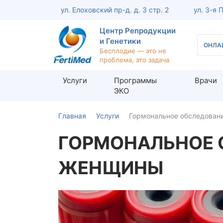
ул. Елоховский пр-д. д. 3 стр. 2
ул. 3-я 
Центр Репродукции
и Генетики
ОНЛА
Бесплодие — это не
проблема, это задача
Услуги
Программы
Врачи
ЭКО
Главная
Услуги
Гормональное обследован
Обследование женщины
Обсле
ГОРМОНАЛЬНОЕ 
Консультация репродуктолога
Консу
Кольпоскопия шейки матки
Анали
ЖЕНЩИНЫ
Офисная гистероскопия
МАР-Т
Оценка проходимости маточных
УЗИ п
труб (ЭХО-ГСГ)
мужчин
Консультация акушера-гинеколога
Диагн
Диагностика женского бесплодия