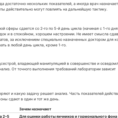
да достаточно нескольких показателей, а иногда врач назначает
ты действительно могут повлиять на дальнейшую тактику.
й сферы сдается со 2-го по 5-й день цикла (начиная с 1-го дня
удок и в спокойном, хорошем настроении. Не имеет смысла сда
атов, за исключением специально назначенных доктором для к
ть в любой день цикла, кроме 1-го.
дсестрой, владеющей манипуляцией в совершенстве и осведом
анализ. От точного выполнения требований лаборатории зависит
веряют и какую задачу решает анализ. Часть показателей действ
оны сдают в один и тот же день.
Зачем назначают
а 2–5
Для оценки работы яичников и гормонального фона