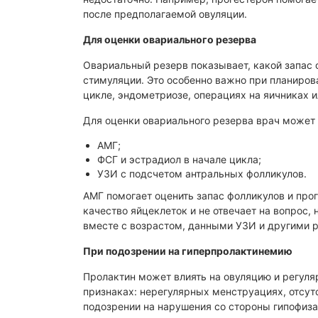
Пренатальная диагностика
после предполагаемой овуляции.
Профилактика невынашивания
беременности
Для оценки овариального резерва
Ведение многоплодной
Овариальный резерв показывает, какой запас 
беременности
стимуляции. Это особенно важно при планиров
Обменные карты
цикле, эндометриозе, операциях на яичниках 
КТГ плода при беременности
Для оценки овариального резерва врач может 
(кардиотокография)
АМГ;
Ведение беременности
ФСГ и эстрадиол в начале цикла;
УЗИ с подсчетом антральных фолликулов.
АМГ помогает оценить запас фолликулов и прог
качество яйцеклеток и не отвечает на вопрос,
вместе с возрастом, данными УЗИ и другими 
При подозрении на гиперпролактинемию
Пролактин может влиять на овуляцию и регуля
признаках: нерегулярных менструациях, отсут
подозрении на нарушения со стороны гипофиза