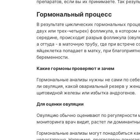
препаратов, если вы их принимаете. Так резул
ИКСИ оплодотворение
УЗИ щ
ИКСИ высокого разрешения
Гормональный процесс
Ультр
ИМСИ, ПИКСИ
В результате циклических гормональных проце
Фолли
двух или трех-четырех) фолликула, в котором н
Биопсия яичка (TESE, TESA)
середине, происходит разрыв фолликула (овуля
Генети
Искусственное оплодотворение
а оттуда - в маточную трубу, где при встрече
яйцеклетка попадает в матку, при благоприятн
Консул
Акушерство и ведение
беременности.
беременности
Генети
Какие гормоны проверяют и зачем
Обсле
Анализ на хромосомную патологию
тромбо
плода
Гормональные анализы нужны не сами по себе.
ли овуляция, какой овариальный резерв у жен
Ведение беременности после ЭКО
щитовидной железы или избытка андрогенов.
УЗИ и биохимический скрининг
беременных
Для оценки овуляции
3D и 4D УЗИ
Овуляцию обычно оценивают по регулярности 
мониторинга врач видит, растет ли доминантны
Подготовка к беременности
Дородовое наблюдение беременных
Гормональные анализы могут понадобиться как
недостаточно. Например, прогестерон помогает