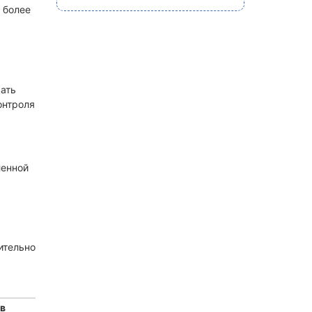
 более
вать
онтроля
ленной
ительно
 в