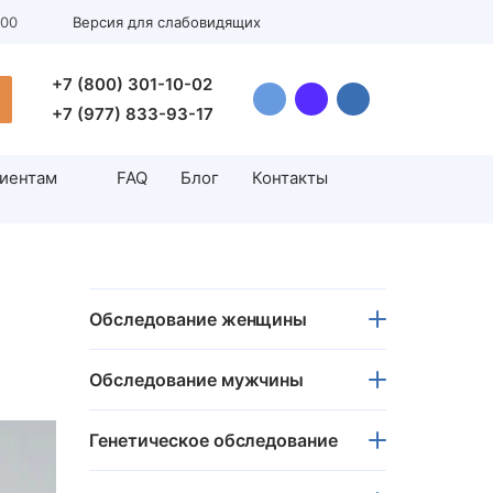
:00
Версия для слабовидящих
+7 (800) 301-10-02
+7 (977) 833-93-17
иентам
FAQ
Блог
Контакты
Инсеминация
н
Искусственная инсеминация
Обследование женщины
н
Андрология
Обследование мужчины
Цистоскопия
Лечение варикоцеле у мужчин
Генетическое обследование
Водянка яичка (гидроцеле)
Операция циркумцизио