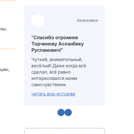
Анжелика
езы,
“Спасибо огромное
“Здраств
Торчинову Асланбеку
клиника
Русланович!”
Я бы хоте
Чуткий, внимательный,
историю 
весёлый! Даже когда всё
стольких 
яцию,
сделал, всё равно
операции
интересовался моим
эко.
самочувствием.
читать в
читать всю историю