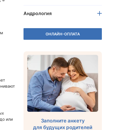
Лечение рубцов на шейке матки
Лечение кисты шейки матки
Андрология
Лечение ВПЧ у женщин
Лечение лейкоплакии шейки матки
ом
ОНЛАЙН-ОПЛАТА
Лечение дисплазии шейки матки 1
степени
Лечение атрофии вульвы
Лечение лейкоплакии вульвы
Склерозирующий лихен
Зуд вульвы
ает
Лечение крауроза вульвы
енивают
ых
до или
Заполните анкету
для будущих родителей