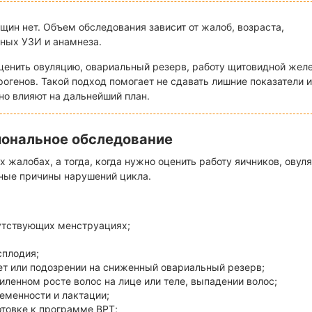
щин нет. Объем обследования зависит от жалоб, возраста,
нных УЗИ и анамнеза.
ценить овуляцию, овариальный резерв, работу щитовидной жел
огенов. Такой подход помогает не сдавать лишние показатели и
но влияют на дальнейший план.
мональное обследование
жалобах, а тогда, когда нужно оценить работу яичников, овул
ные причины нарушений цикла.
сутствующих менструациях;
сплодия;
ет или подозрении на сниженный овариальный резерв;
иленном росте волос на лице или теле, выпадении волос;
еменности и лактации;
товке к программе ВРТ;