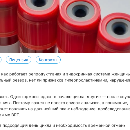
атное материнство
репродуктивные технологии)
гатное материнство
Культивирование эмбрионов
Хетчинг эмбрионов
Отложенное материнство
4D УЗИ
Программы ЭКО
рганов брюшной полости
р УЗИ при беременности
ЭКО в естественном цикле
Лицензия
Контакты
имфатических узлов
ЭКО с донорской яйцеклетк
олочных желез
ЭКО с донорской спермой
, как работает репродуктивная и эндокринная система женщины
альный резерв, нет ли признаков гиперпролактинемии, нарушени
очевого пузыря
ЭКО по ОМС
рганов малого таза у мужчин
ЭКО для иногородних по ОМ
платно
всех. Одни гормоны сдают в начале цикла, другие — после овул
очек
ниях. Поэтому важен не просто список анализов, а понимание,
IVM
редстательной железы
ожет повлиять на дальнейший план: наблюдение, дообследование
Короткий протокол ЭКО
рамме ВРТ.
ри беременности
Длинный протокол ЭКО
рансвагинальное органов
ча подходящий день цикла и необходимость временной отмены
таза
ЭКО с двойной стимуляцией