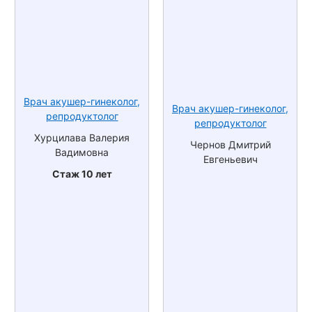
Врач акушер-гинеколог,
Врач акушер-гинеколог,
репродуктолог
репродуктолог
Хурцилава Валерия
Чернов Дмитрий
Вадимовна
Евгеньевич
Стаж 10 лет