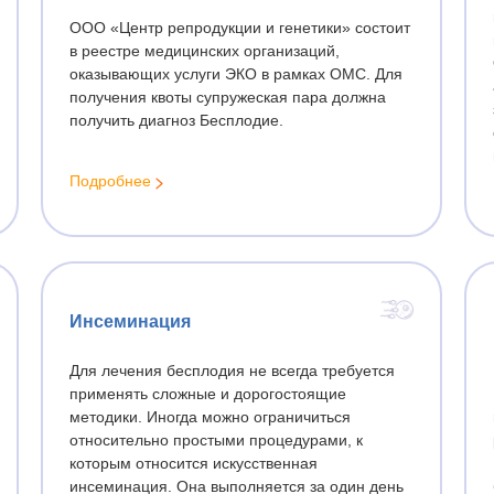
ООО «Центр репродукции и генетики» состоит
итовидной железы
ЭКО с минимальной стимуля
в реестре медицинских организаций,
яичников
азвуковое ангиосканирование
оказывающих услуги ЭКО в рамках ОМС. Для
ЭКО базовое
кулометрия
получения квоты супружеская пара должна
получить диагноз Бесплодие.
Анализы для ЭКО
ческое обследование
Обследование для ЭКО
Подробнее
ьтация врача-генетика
ческий анализ
Гинекологические заболе
дование на генетические
Удаление кисты влагалища
филии
Зондирование полости матк
Инсеминация
Обследование молочной же
Удаление спирали (ВМС)
Для лечения бесплодия не всегда требуется
Конизация шейки матки
применять сложные и дорогостоящие
методики. Иногда можно ограничиться
Мазок на цитологию
относительно простыми процедурами, к
Радиохирургия шейки матки
которым относится искусственная
инсеминация. Она выполняется за один день
Удаление кисты бартолинов