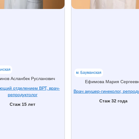
анская
м. Бауманская
инов Асланбек Русланович
Ефимова Мария Сергеев
ющий отделением ВРТ, врач-
Врач акушер-гинеколог, репроду
репродуктолог
Стаж 32 года
Стаж 15 лет