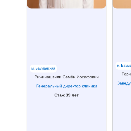
м. Баум
м. Бауманская
Торч
Рижинашвили Семён Иосифович
Заведу
Генеральный директор клиники
Стаж 39 лет