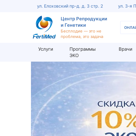
ул. Елоховский пр-д. д. 3 стр. 2
ул. 3-я 
Центр Репродукции
и Генетики
ОНЛА
Бесплодие — это не
проблема, это задача
Услуги
Программы
Врачи
ЭКО
Обследование женщины
Обсле
Консультация репродуктолога
Консу
Кольпоскопия шейки матки
Анали
Офисная гистероскопия
МАР-Т
Оценка проходимости маточных
УЗИ п
труб (ЭХО-ГСГ)
мужчин
Консультация акушера-гинеколога
Диагн
Диагностика женского бесплодия