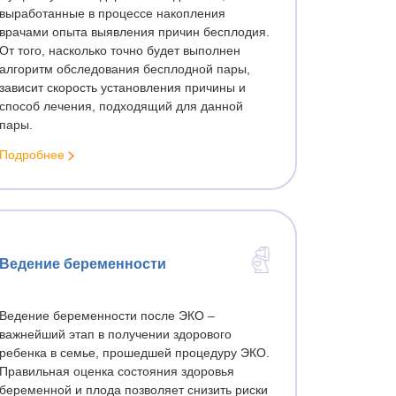
Программируемое зачатие
выработанные в процессе накопления
цией
врачами опыта выявления причин бесплодия.
Естественное зачатие
От того, насколько точно будет выполнен
алгоритм обследования бесплодной пары,
Подготовка к ЭКО
зависит скорость установления причины и
Лечение шейки матки
способ лечения, подходящий для данной
пары.
Подготовка эндометрия
Подробнее
Анализы на инфекции
вания
Посткоитальный тест
Подготовка женщины к ЭКО
и
Лечение гинекологических
лезы
Ведение беременности
заболеваний методом HIFU
Гарантированное лечение эрозии
Ведение беременности после ЭКО –
шейки матки методом HIFU
важнейший этап в получении здорового
Что такое HIFU
ребенка в семье, прошедшей процедуру ЭКО.
Лечение цервицита шейки матки
Правильная оценка состояния здоровья
беременной и плода позволяет снизить риски
ой