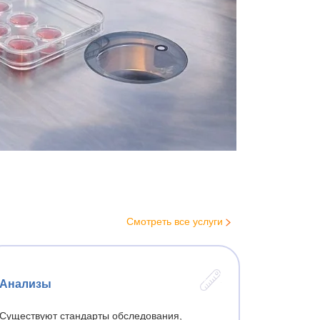
Лечение простатита у мужчин
Лечение фимоза у мужчин
Эректильная дисфункция
Крипторхизм
Эпидидимит
Орхит
Астенозооспермия
ой
Криопрограммы
Криоконсервация сперматозоидов
С и
Смотреть все услуги
Замораживание яйцеклеток
Донорство яйцеклеток
Донорство спермы
Анализы
Криоконсервация эмбрионов
Существуют стандарты обследования,