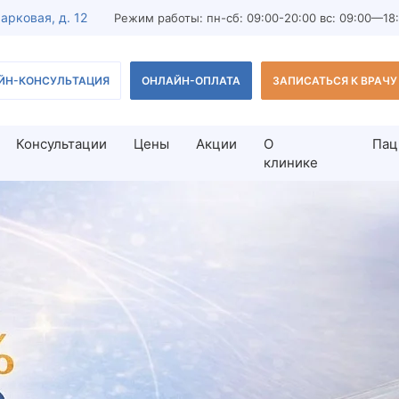
Парковая, д. 12
Режим работы: пн-сб: 09:00-20:00 вс: 09:00—18
ЙН-КОНСУЛЬТАЦИЯ
ОНЛАЙН-ОПЛАТА
ЗАПИСАТЬСЯ К ВРАЧУ
Консультации
Цены
Акции
О
Пац
клинике
дование мужчины
Лечение бесплодия
льтация врача-андролога
Лечение бесплодия у женщи
з спермограммы
Лечение бесплодия у мужчи
ест
Тератозооспермия
редстательной железы для
Азооспермия
ВРТ-диагностика
остика мужского бесплодия
ВРТ (вспомогательные