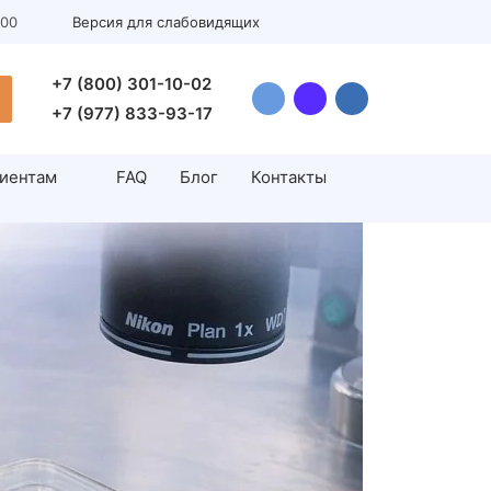
:00
Версия для слабовидящих
+7 (800) 301-10-02
+7 (977) 833-93-17
иентам
FAQ
Блог
Контакты
Инсеминация
н
Искусственная инсеминация
н
Андрология
Цистоскопия
Лечение варикоцеле у мужчин
Водянка яичка (гидроцеле)
Операция циркумцизио