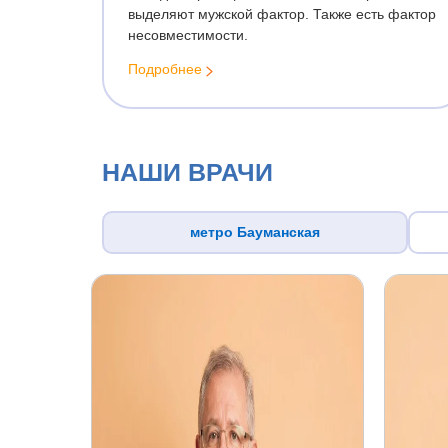
Пренатальная диагностика
выделяют мужской фактор. Также есть фактор
Профилактика невынашивания
несовместимости.
беременности
Подробнее
Ведение многоплодной
беременности
Обменные карты
КТГ плода при беременности
НАШИ ВРАЧИ
(кардиотокография)
Ведение беременности
метро Бауманская