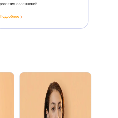
Лечение рубцов на шейке матки
развития осложнений.
Лечение кисты шейки матки
Лечение ВПЧ у женщин
Подробнее
Лечение лейкоплакии шейки матки
Лечение дисплазии шейки матки 1
степени
Лечение атрофии вульвы
Лечение лейкоплакии вульвы
Склерозирующий лихен
Зуд вульвы
Лечение крауроза вульвы