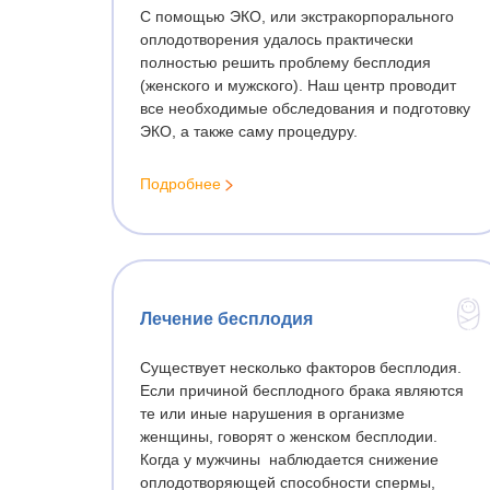
ИКСИ оплодотворение
С помощью ЭКО, или экстракорпорального
УЗИ щ
оплодотворения удалось практически
ИКСИ высокого разрешения
полностью решить проблему бесплодия
Ультр
ИМСИ, ПИКСИ
(женского и мужского). Наш центр проводит
Фолли
все необходимые обследования и подготовку
Биопсия яичка (TESE, TESA)
ЭКО, а также саму процедуру.
Генети
Искусственное оплодотворение
Консул
Подробнее
Акушерство и ведение
беременности
Генети
Обсле
Анализ на хромосомную патологию
тромбо
плода
Ведение беременности после ЭКО
Лечение бесплодия
УЗИ и биохимический скрининг
беременных
Существует несколько факторов бесплодия.
Если причиной бесплодного брака являются
3D и 4D УЗИ
те или иные нарушения в организме
Подготовка к беременности
женщины, говорят о женском бесплодии.
Когда у мужчины наблюдается снижение
Дородовое наблюдение беременных
оплодотворяющей способности спермы,