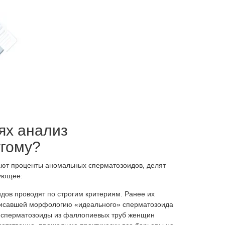
Лечение рубцов на шейке матки
Лечение кисты шейки матки
Лечение ВПЧ у женщин
Лечение лейкоплакии шейки матки
Лечение дисплазии шейки матки 1
степени
Лечение атрофии вульвы
Лечение лейкоплакии вульвы
Склерозирующий лихен
ях анализ
Зуд вульвы
угому?
Лечение крауроза вульвы
ают проценты аномальных сперматозоидов, делят
дующее:
ов проводят по строгим критериям. Ранее их
писавшей морфологию «идеального» сперматозоида
и сперматозоиды из фаллопиевых труб женщин