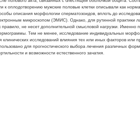
сле полового акта, связанных с блестящей оболочкой ооцита. Соо
ти к оплодотворению мужские половые клетки описывали как норм
особы описания морфологии сперматозоидов, вплоть до исследова
ектронным микроскопом (ЭМИС). Однако, для рутинной практики л
к правило, не несет дополнительной смысловой нагрузки. Именно 
ермограммы. Тем не менее, исследование индивидуальных морфол
я клинических исследований влияния тех или иных факторов или п
пользовано для прогностического выбора лечения различных форм
ртильности и возможности естественного зачатия.