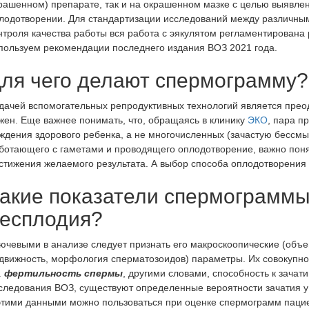
рашенном) препарате, так и на окрашенном мазке с целью выявлен
атное материнство
репродуктивные технологии)
лодотворении. Для стандартизации исследований между различны
гатное материнство
Культивирование эмбрионов
нтроля качества работы вся работа с эякулятом регламентирована
пользуем рекомендации последнего издания ВОЗ 2021 года.
Хетчинг эмбрионов
Отложенное материнство
ля чего делают спермограмму?
4D УЗИ
Программы ЭКО
дачей вспомогательных репродуктивных технологий является прео
рганов брюшной полости
жен. Еще важнее понимать, что, обращаясь в клинику
ЭКО
, пара п
р УЗИ при беременности
ЭКО в естественном цикле
ждения здорового ребенка, а не многочисленных (зачастую бессмы
имфатических узлов
ЭКО с донорской яйцеклетк
ботающего с гаметами и проводящего оплодотворение, важно поня
стижения желаемого результата. А выбор способа оплодотворения
олочных желез
ЭКО с донорской спермой
очевого пузыря
ЭКО по ОМС
акие показатели спермограммы
рганов малого таза у мужчин
ЭКО для иногородних по ОМ
есплодия?
платно
очек
ючевыми в анализе следует признать его макроскоопические (объем
IVM
редстательной железы
движность, морфология сперматозоидов) параметры. Их совокупно
Короткий протокол ЭКО
ри беременности
.
фертильность спермы
, другими словами, способность к зача
Длинный протокол ЭКО
следования ВОЗ, существуют определенные вероятности зачатия у
рансвагинальное органов
этими данными можно пользоваться при оценке спермограмм пацие
таза
ЭКО с двойной стимуляцией