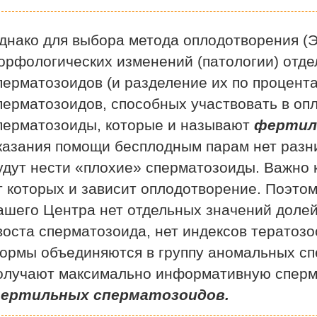
итовидной железы
ЭКО с минимальной стимуля
яичников
днако для выбора метода оплодотворения (
азвуковое ангиосканирование
ЭКО базовое
орфологических изменений (патологии) отд
кулометрия
перматозоидов (и разделение их по процентам
Анализы для ЭКО
ческое обследование
перматозоидов, способных участвовать в опл
Обследование для ЭКО
ьтация врача-генетика
перматозоиды, которые и называют
фертил
ческий анализ
Гинекологические заболе
казания помощи бесплодным парам нет разни
дование на генетические
удут нести «плохие» сперматозоиды. Важно 
Удаление кисты влагалища
филии
т которых и зависит оплодотворение. Поэтом
Зондирование полости матк
ашего Центра нет отдельных значений долей
Обследование молочной же
воста сперматозоида, нет индексов тератозо
Удаление спирали (ВМС)
ормы объединяются в группу аномальных сп
Конизация шейки матки
олучают максимально информативную сперм
Мазок на цитологию
ертильных сперматозоидов.
Радиохирургия шейки матки
Удаление кисты бартолинов