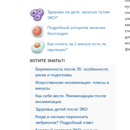
по
пу
Здоровы ли дети, зачатые путем
сп
ЭКО?
эл
ка
Подробный алгоритм лечения
сп
бесплодия.
дл
ис
Как понять за 1 минуту есть ли
фе
овуляция?
ХОТИТЕ ЗНАТЬ?!
Беременность после 35: особенности,
риски и подготовка
Искусственная инсеминация: плюсы и
минусы
Как себя вести. Рекомендации после
инсеминации.
Здоровье детей после ЭКО
Когда и сколько переносить
эмбрионов? Подробный ответ
Короткий протокол ЭКО: сколько