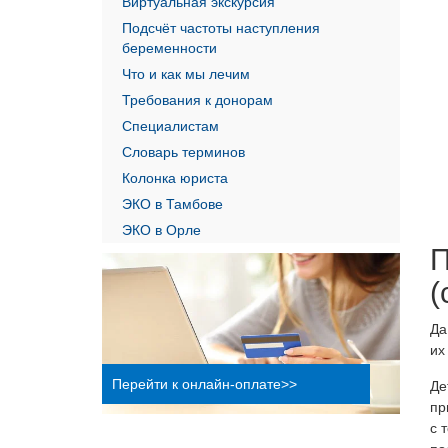
Виртуальная экскурсия
Пренатальная диагностика
Подсчёт частоты наступления
Профилактика невынашивания
беременности
беременности
Что и как мы лечим
Ведение многоплодной
Требования к донорам
беременности
Специалистам
Обменные карты
Словарь терминов
КТГ плода при беременности
Колонка юриста
(кардиотокография)
ЭКО в Тамбове
Ведение беременности
ЭКО в Орле
П
(
Да
их
Перейти к онлайн-оплате>>
Де
пр
с 