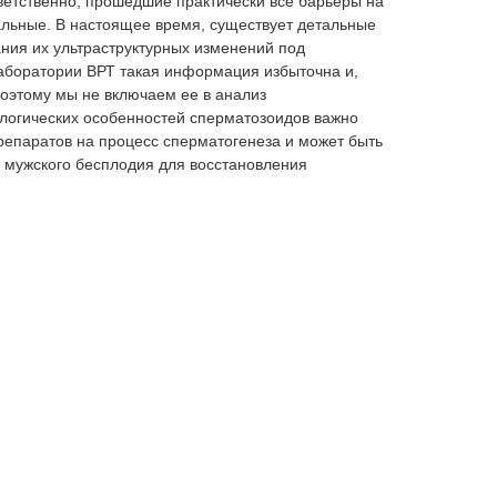
тветственно, прошедшие практически все барьеры на
альные. В настоящее время, существует детальные
ния их ультраструктурных изменений под
аборатории ВРТ такая информация избыточна и,
поэтому мы не включаем ее в анализ
огических особенностей сперматозоидов важно
репаратов на процесс сперматогенеза и может быть
 мужского бесплодия для восстановления