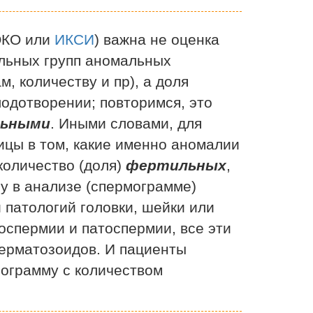
Программируемое зачатие
цией
Естественное зачатие
ЭКО или
ИКСИ
) важна не оценка
Подготовка к ЭКО
ельных групп аномальных
, количеству и пр), а доля
Лечение шейки матки
одотворении; повторимся, это
Подготовка эндометрия
ьными
. Иными словами, для
Анализы на инфекции
вания
цы в том, какие именно аномалии
Посткоитальный тест
количество (доля)
фертильных
,
Подготовка женщины к ЭКО
у в анализе (спермограмме)
и
Лечение гинекологических
 патологий головки, шейки или
лезы
заболеваний методом HIFU
оспермии и патоспермии, все эти
Гарантированное лечение эрозии
ерматозоидов. И пациенты
шейки матки методом HIFU
ограмму с количеством
Что такое HIFU
Лечение цервицита шейки матки
ой