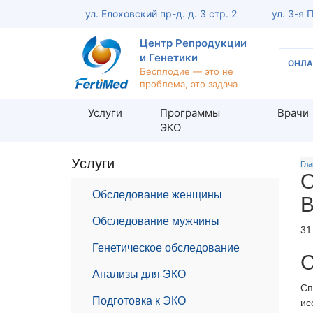
ул. Елоховский пр-д. д. 3 стр. 2
ул. 3-я 
Центр Репродукции
и Генетики
ОНЛА
Бесплодие — это не
проблема, это задача
Услуги
Программы
Врачи
ЭКО
Услуги
Обследование женщины
Обсле
Гла
О
Консультация репродуктолога
Консу
Обследование женщины
Кольпоскопия шейки матки
Анали
Обследование мужчины
31
Офисная гистероскопия
МАР-Т
Генетическое обследование
Оценка проходимости маточных
УЗИ п
С
труб (ЭХО-ГСГ)
мужчин
Анализы для ЭКО
Сп
Консультация акушера-гинеколога
Диагн
Подготовка к ЭКО
ис
Диагностика женского бесплодия