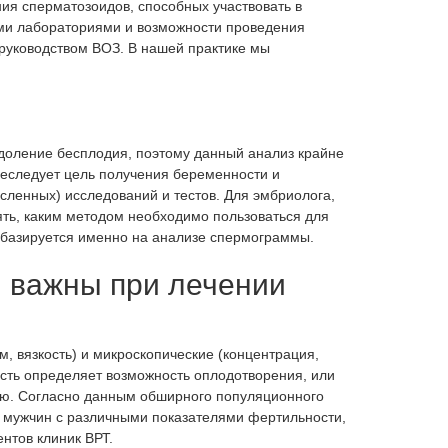
ия сперматозоидов, способных участвовать в
Лечение простатита у мужчин
ми лабораториями и возможности проведения
 руководством ВОЗ. В нашей практике мы
Лечение фимоза у мужчин
Эректильная дисфункция
Крипторхизм
Эпидидимит
доление бесплодия, поэтому данный анализ крайне
реследует цель получения беременности и
Орхит
сленных) исследований и тестов. Для эмбриолога,
Астенозооспермия
ой
ть, каким методом необходимо пользоваться для
 базируется именно на анализе спермограммы.
Криопрограммы
 важны при лечении
Криоконсервация сперматозоидов
С и
Замораживание яйцеклеток
Донорство яйцеклеток
, вязкость) и микроскопические (концентрация,
сть определяет возможность оплодотворения, или
Донорство спермы
тию. Согласно данным обширного популяционного
Криоконсервация эмбрионов
 мужчин с различными показателями фертильности,
нтов клиник ВРТ.