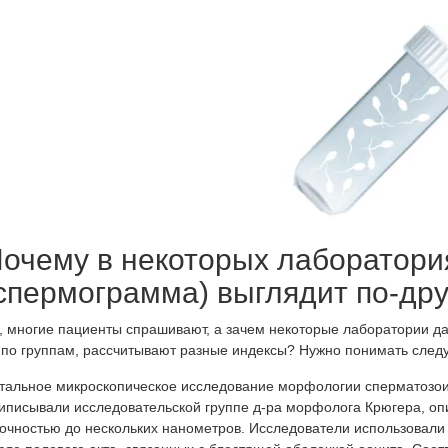
железы
очему в некоторых лаборатори
спермограмма) выглядит по-др
, многие пациенты спрашивают, а зачем некоторые лаборатории д
 по группам, рассчитывают разные индексы? Нужно понимать сле
тальное микроскопическое исследование морфологии сперматозоид
иписывали исследовательской группе д-ра морфолога Крюгера, о
точностью до нескольких нанометров. Исследователи использовал