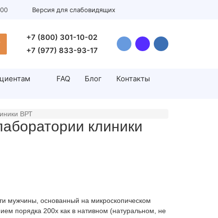
:00
Версия для слабовидящих
+7 (800) 301-10-02
У
+7 (977) 833-93-17
циентам
FAQ
Блог
Контакты
линики ВРТ
Инсеминация
лаборатории клиники
н
Искусственная инсеминация
н
Андрология
Цистоскопия
Лечение варикоцеле у мужчин
ти мужчины, основанный на микроскопическом
Водянка яичка (гидроцеле)
ием порядка 200х как в нативном (натуральном, не
Операция циркумцизио