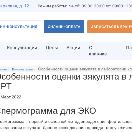
Парковая, д. 12
Режим работы: пн-сб: 09:00-20:00 вс: 09:00—18
ЙН-КОНСУЛЬТАЦИЯ
ОНЛАЙН-ОПЛАТА
ЗАПИСАТЬСЯ К ВРАЧ
Консультации
Цены
Акции
О
Па
клинике
Особенности оценки эякулята в лаборатории к
дование мужчины
Лечение бесплодия
вная
Консультации
собенности оценки эякулята в 
льтация врача-андролога
Лечение бесплодия у женщи
ВРТ
з спермограммы
Лечение бесплодия у мужчи
 Март 2022
ест
Тератозооспермия
редстательной железы для
Азооспермия
пермограмма для ЭКО
ВРТ-диагностика
ермограмма – первый и основной метод определения фертильнос
остика мужского бесплодия
следовании эякулята. Данное исследование проводят под увеличен
ВРТ (вспомогательные