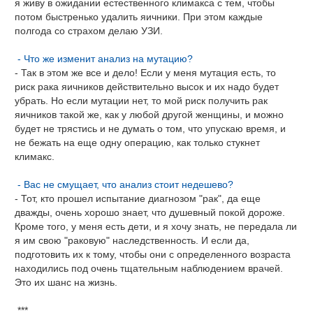
я живу в ожидании естественного климакса с тем, чтобы
потом быстренько удалить яичники. При этом каждые
полгода со страхом делаю УЗИ.
- Что же изменит анализ на мутацию?
- Так в этом же все и дело! Если у меня мутация есть, то
риск рака яичников действительно высок и их надо будет
убрать. Но если мутации нет, то мой риск получить рак
яичников такой же, как у любой другой женщины, и можно
будет не трястись и не думать о том, что упускаю время, и
не бежать на еще одну операцию, как только стукнет
климакс.
- Вас не смущает, что анализ стоит недешево?
- Тот, кто прошел испытание диагнозом "рак", да еще
дважды, очень хорошо знает, что душевный покой дороже.
Кроме того, у меня есть дети, и я хочу знать, не передала ли
я им свою "раковую" наследственность. И если да,
подготовить их к тому, чтобы они с определенного возраста
находились под очень тщательным наблюдением врачей.
Это их шанс на жизнь.
***