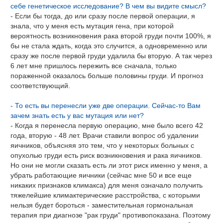
себе генетическое исследование? В чем вы видите смысл?
- Если бы тогда, до или сразу после первой операции, я
знала, что у меня есть мутация гена, при которой
вероятность возникновения рака второй груди почти 100%, я
бы не стала ждать, когда это случится, а одновременно или
сразу же после первой груди удалила бы вторую. А так через
6 лет мне пришлось пережить все сначала, только
пораженной оказалось больше половины груди. И прогноз
соответствующий.
- То есть вы перенесли уже две операции. Сейчас-то Вам
зачем знать есть у вас мутация или нет?
- Когда я перенесла первую операцию, мне было всего 42
года, вторую - 48 лет. Врачи ставили вопрос об удалении
яичников, объясняя это тем, что у некоторых больных с
опухолью груди есть риск возникновения и рака яичников.
Но они не могли сказать есть ли этот риск именно у меня, а
убрать работающие яичники (сейчас мне 50 и все еще
никаких признаков климакса) для меня означало получить
тяжелейшие климактерические расстройства, с которыми
нельзя будет бороться - заместительная гормональная
терапия при диагнозе "рак груди" противопоказана. Поэтому