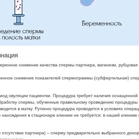
инация
меренное снижение качества спермы партнера, вагинизм, рубцова
ренное снижение показателей спермограммы (субфертильная) спер
риод овуляции пациентки. Процедура требует наличия оснащенной
аботку спермы, обученные правильному проведению процедуры вр
водится в матку. Рутинно процедура проводится в условиях операц
 нахождения в стационаре клиники не требуется: в нашей клинике 
 отсутствии партнера) – сперму предварительно выбранного доно