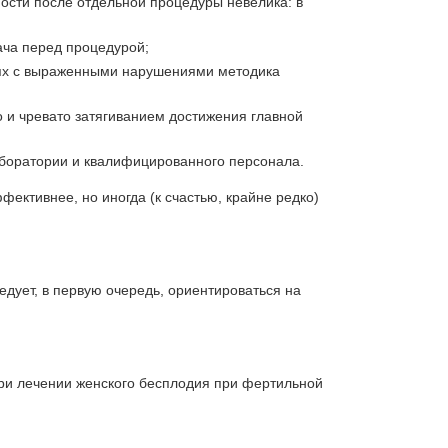
ости после отдельной процедуры невелика: в
ача перед процедурой;
чаях с выраженными нарушениями методика
 и чревато затягиванием достижения главной
аборатории и квалифицированного персонала.
ективнее, но иногда (к счастью, крайне редко)
дует, в первую очередь, ориентироваться на
ри лечении женского бесплодия при фертильной