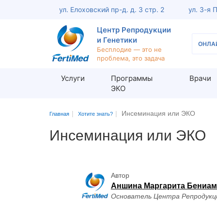
ул. Елоховский пр-д. д. 3 стр. 2
ул. 3-я 
Центр Репродукции
и Генетики
ОНЛА
Бесплодие — это не
проблема, это задача
Услуги
Программы
Врачи
ЭКО
Инсеминация или ЭКО
Обследование женщины
Обсле
Главная
Хотите знать?
Инсеминация или ЭКО
Консультация репродуктолога
Консу
Кольпоскопия шейки матки
Анали
Офисная гистероскопия
МАР-Т
Автор
Оценка проходимости маточных
УЗИ п
Аншина Маргарита Бениа
труб (ЭХО-ГСГ)
мужчин
Основатель Центра Репродукц
Консультация акушера-гинеколога
Диагн
Диагностика женского бесплодия