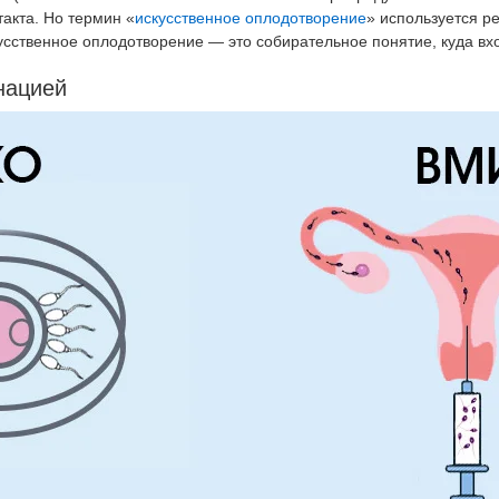
акта. Но термин «
искусственное оплодотворение
» используется р
итовидной железы
ЭКО с минимальной стимуля
кусственное оплодотворение — это собирательное понятие, куда вх
яичников
азвуковое ангиосканирование
нацией
ЭКО базовое
кулометрия
Анализы для ЭКО
ческое обследование
Обследование для ЭКО
ьтация врача-генетика
ческий анализ
Гинекологические заболе
дование на генетические
Удаление кисты влагалища
филии
Зондирование полости матк
Обследование молочной же
Удаление спирали (ВМС)
Конизация шейки матки
Мазок на цитологию
Радиохирургия шейки матки
Удаление кисты бартолинов