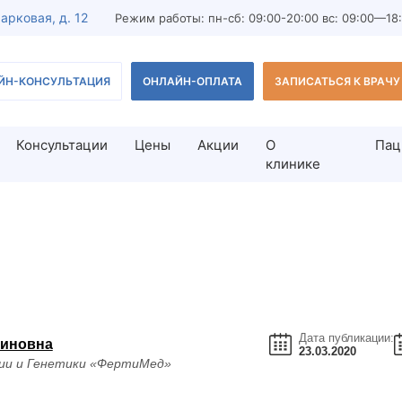
Парковая, д. 12
Режим работы: пн-сб: 09:00-20:00 вс: 09:00—18
ЙН-КОНСУЛЬТАЦИЯ
ОНЛАЙН-ОПЛАТА
ЗАПИСАТЬСЯ К ВРАЧУ
Консультации
Цены
Акции
О
Пац
клинике
дование мужчины
Лечение бесплодия
льтация врача-андролога
Лечение бесплодия у женщи
з спермограммы
Лечение бесплодия у мужчи
ест
Тератозооспермия
редстательной железы для
Азооспермия
Дата публикации:
миновна
23.03.2020
ии и Генетики «ФертиМед»
ВРТ-диагностика
остика мужского бесплодия
ВРТ (вспомогательные