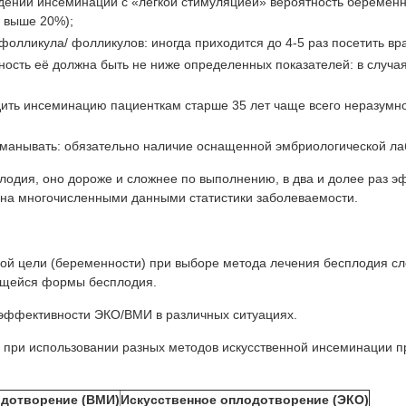
дении инсеминации с «легкой стимуляцией» вероятность беременн
е выше 20%);
олликула/ фолликулов: иногда приходится до 4-5 раз посетить вр
ьность её должна быть не ниже определенных показателей: в слу
дить инсеминацию пациенткам старше 35 лет чаще всего неразумно
бманывать: обязательно наличие оснащенной эмбриологической л
дия, оно дороже и сложнее по выполнению, в два и долее раз эфф
ана многочисленными данными статистики заболеваемости.
ой цели (беременности) при выборе метода лечения бесплодия сле
ющейся формы бесплодия.
 эффективности ЭКО/ВМИ в различных ситуациях.
 при использовании разных методов искусственной инсеминации п
одотворение (ВМИ)
Искусственное оплодотворение (ЭКО)