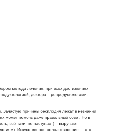
Лечение простатита у мужчин
Лечение фимоза у мужчин
Эректильная дисфункция
Крипторхизм
Эпидидимит
Орхит
Астенозооспермия
ой
Криопрограммы
Криоконсервация сперматозоидов
бором метода лечения: при всех достижениях
С и
Замораживание яйцеклеток
одуктологией, доктора – репродуктологами.
Донорство яйцеклеток
Донорство спермы
я. Зачастую причины бесплодия лежат в незнании
иях может помочь даже правильный совет. Но в
Криоконсервация эмбрионов
ть, всё-таки, не наступает) – выручают
логиям). Искусственное оплодотворение — это