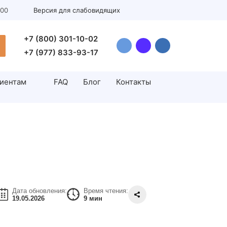
:00
Версия для слабовидящих
+7 (800) 301-10-02
+7 (977) 833-93-17
иентам
FAQ
Блог
Контакты
Инсеминация
н
Искусственная инсеминация
н
Андрология
Цистоскопия
Дата обновления:
Время чтения:
Лечение варикоцеле у мужчин
19.05.2026
9 мин
Водянка яичка (гидроцеле)
Операция циркумцизио