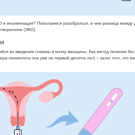
железы
О и инсеминация? Попытаемся разобраться, в чем разница между
отворением (ЭКО).
ия
йся во введении спермы в матку женщины. Как метод лечения бес
а-гинеколога она уже не первый десяток лет) – залог того, что м