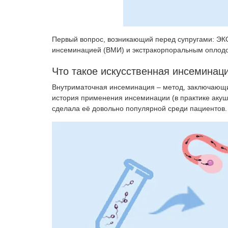
Пренатальная диагностика
Профилактика невынашивания
беременности
Первый вопрос, возникающий перед супругами: ЭК
Ведение многоплодной
инсеминацией (ВМИ) и экстракорпоральным оплод
беременности
Обменные карты
Что такое искусственная инсеминац
КТГ плода при беременности
Внутриматочная инсеминация – метод, заключающи
(кардиотокография)
история применения инсеминации (в практике акушер
Ведение беременности
сделала её довольно популярной среди пациентов.