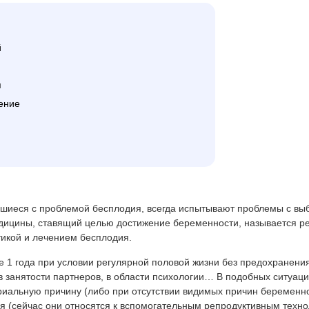
атное материнство
репродуктивные технологии)
гатное материнство
Культивирование эмбрионов
й
Хетчинг эмбрионов
Отложенное материнство
я
4D УЗИ
Программы ЭКО
ение
рганов брюшной полости
р УЗИ при беременности
ЭКО в естественном цикле
имфатических узлов
ЭКО с донорской яйцеклетк
олочных желез
ЭКО с донорской спермой
очевого пузыря
ЭКО по ОМС
шиеся с проблемой бесплодия, всегда испытывают проблемы с вы
рганов малого таза у мужчин
ЭКО для иногородних по ОМ
ицины, ставящий целью достижение беременности, называется реп
платно
очек
икой и лечением бесплодия.
IVM
редстательной железы
ие 1 года при условии регулярной половой жизни без предохранени
Короткий протокол ЭКО
ри беременности
 в занятости партнеров, в области психологии… В подобных ситуац
Длинный протокол ЭКО
иальную причину (либо при отсутствии видимых причин беременнос
рансвагинальное органов
я (сейчас они относятся к вспомогательным репродуктивным техно
таза
ЭКО с двойной стимуляцией