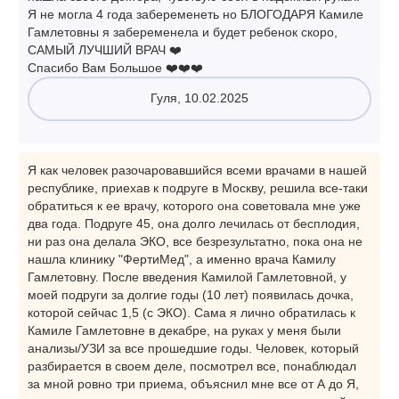
Я не могла 4 года забеременеть но БЛОГОДАРЯ Камиле
Гамлетовны я забеременела и будет ребенок скоро,
САМЫЙ ЛУЧШИЙ ВРАЧ ❤️
Спасибо Вам Большое ❤️❤️❤️
Гуля, 10.02.2025
Я как человек разочаровавшийся всеми врачами в нашей
республике, приехав к подруге в Москву, решила все-таки
обратиться к ее врачу, которого она советовала мне уже
два года. Подруге 45, она долго лечилась от бесплодия,
ни раз она делала ЭКО, все безрезультатно, пока она не
нашла клинику "ФертиМед", а именно врача Камилу
Гамлетовну. После введения Камилой Гамлетовной, у
моей подруги за долгие годы (10 лет) появилась дочка,
которой сейчас 1,5 (с ЭКО). Сама я лично обратилась к
Камиле Гамлетовне в декабре, на руках у меня были
анализы/УЗИ за все прошедшие годы. Человек, который
разбирается в своем деле, посмотрел все, понаблюдал
за мной ровно три приема, объяснил мне все от А до Я,